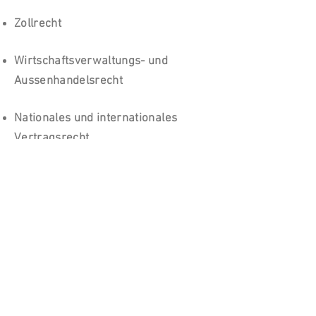
Zollrecht
Wirtschaftsverwaltungs- und
Aussenhandelsrecht
Nationales und internationales
Vertragsrecht
Nationales und internationales
Insolvenzrecht
Verwaltungsrecht
Commercial and private clients
Schiedsgerichtsbarkeit