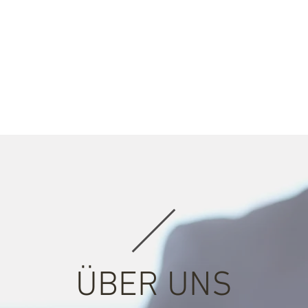
OME
ÜBER UNS
TÄTIGKEITSGEBIETE
TEAM
PUBLIKA
ÜBER UNS