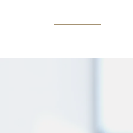
BENZ
H
RECHTSANWÄLTE AG