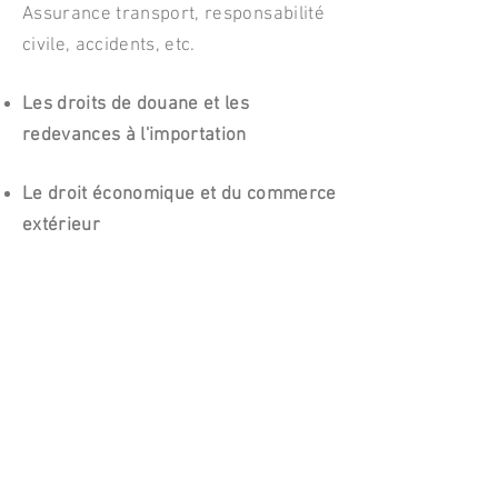
Assurance transport, responsabilité
civile, accidents, etc.
Les droits de douane et les
redevances à l'importation
Le droit économique et du commerce
extérieur
Contrats internationaux et nationaux
Les règles en matière d'insolvabilité
Le droit administratif
Commercial und private clients